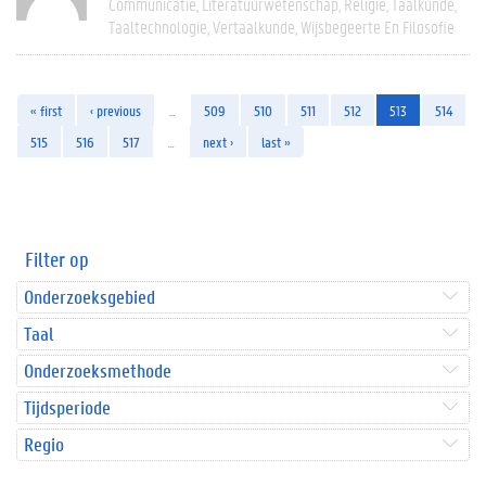
Communicatie
Literatuurwetenschap
Religie
Taalkunde
Taaltechnologie
Vertaalkunde
Wijsbegeerte En Filosofie
« first
‹ previous
…
509
510
511
512
513
514
515
516
517
…
next ›
last »
Filter op
Onderzoeksgebied
Taal
Onderzoeksmethode
Tijdsperiode
Regio