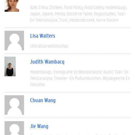
Azië
China
Chinees
Food Policy
Food Safety
Hedendaags
Japan
Japans
Media
Oosterse Talen
Regiostudies
Taal-
En Tekstanalyse
Trust
Veldonderzoek
Verre Oosten
Lisa Walters
Literatuurwetenschap
Judith Wambacq
Hedendaags
Iconografie En Beeldanalyse
Kunst
Taal- En
Tekstanalyse
Theater- En Podiumkunsten
Wijsbegeerte En
Filosofie
Chuan Wang
Jie Wang