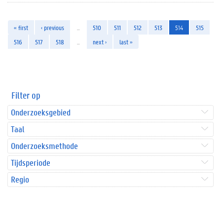
« first
‹ previous
…
510
511
512
513
514
515
516
517
518
…
next ›
last »
Filter op
Onderzoeksgebied
Taal
Onderzoeksmethode
Tijdsperiode
Regio