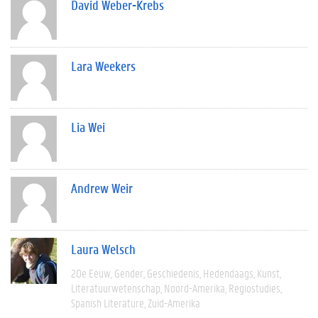
David Weber-Krebs
Lara Weekers
Lia Wei
Andrew Weir
Laura Welsch
20e Eeuw
Gender
Geschiedenis
Hedendaags
Kunst
Literatuurwetenschap
Noord-Amerika
Regiostudies
Spanish Literature
Zuid-Amerika