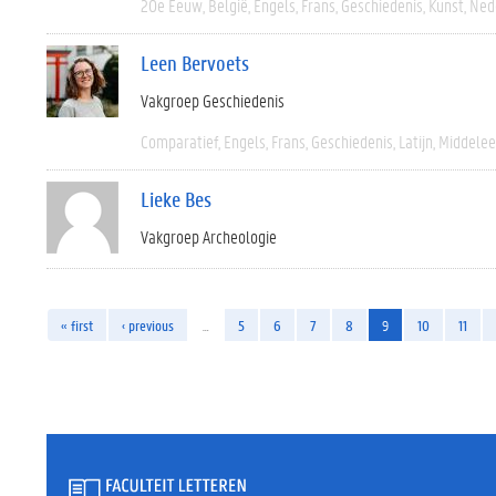
20e Eeuw
België
Engels
Frans
Geschiedenis
Kunst
Ned
Leen Bervoets
Vakgroep Geschiedenis
Comparatief
Engels
Frans
Geschiedenis
Latijn
Middele
Lieke Bes
Vakgroep Archeologie
« first
‹ previous
…
5
6
7
8
9
10
11