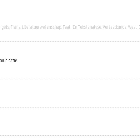
ngels
Frans
Literatuurwetenschap
Taal- En Tekstanalyse
Vertaalkunde
West-
mmunicatie