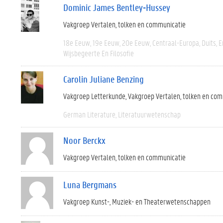
Dominic James Bentley-Hussey
Vakgroep Vertalen, tolken en communicatie
18e Eeuw
19e Eeuw
20e Eeuw
Centraal-Europa
Duits
E
Wijsbegeerte En Filosofie
Carolin Juliane Benzing
Vakgroep Letterkunde
Vakgroep Vertalen, tolken en co
German Literature
Literatuurwetenschap
Noor Berckx
Vakgroep Vertalen, tolken en communicatie
Luna Bergmans
Vakgroep Kunst-, Muziek- en Theaterwetenschappen