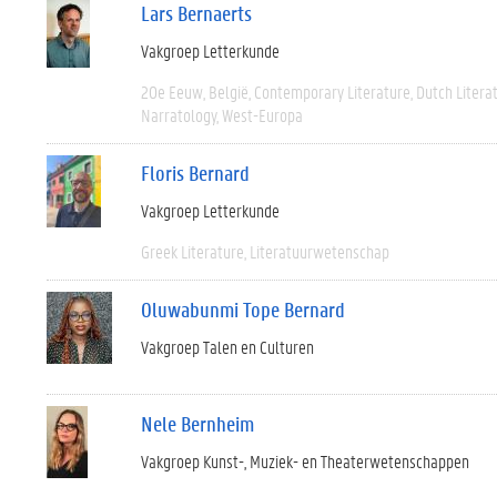
Lars Bernaerts
Vakgroep Letterkunde
20e Eeuw
België
Contemporary Literature
Dutch Litera
Narratology
West-Europa
Floris Bernard
Vakgroep Letterkunde
Greek Literature
Literatuurwetenschap
Oluwabunmi Tope Bernard
Vakgroep Talen en Culturen
Nele Bernheim
Vakgroep Kunst-, Muziek- en Theaterwetenschappen