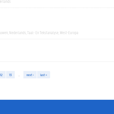
erlands
euwen
Nederlands
Taal- En Tekstanalyse
West-Europa
12
13
…
next ›
last »