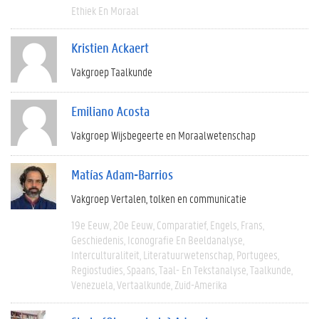
Ethiek En Moraal
Kristien Ackaert
Vakgroep Taalkunde
Emiliano Acosta
Vakgroep Wijsbegeerte en Moraalwetenschap
Matías Adam-Barrios
Vakgroep Vertalen, tolken en communicatie
19e Eeuw
20e Eeuw
Comparatief
Engels
Frans
Geschiedenis
Iconografie En Beeldanalyse
Interculturaliteit
Literatuurwetenschap
Portugees
Regiostudies
Spaans
Taal- En Tekstanalyse
Taalkunde
Venezuela
Vertaalkunde
Zuid-Amerika