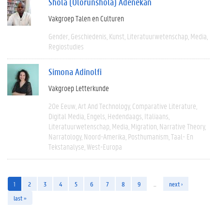
Shola (Olorunshola) Adenekan
Vakgroep Talen en Culturen
Gender
Geschiedenis
Kunst
Literatuurwetenschap
Media
Regiostudies
Simona Adinolfi
Vakgroep Letterkunde
20e Eeuw
Art And Technology
Comparative Literature
Digital Media
Engels
Hedendaags
Italiaans
Literatuurwetenschap
Media
Migration
Narrative Theory
Narratology
Noord-Amerika
Posthumanism
Taal- En
Tekstanalyse
West-Europa
1
2
3
4
5
6
7
8
9
…
next ›
last »