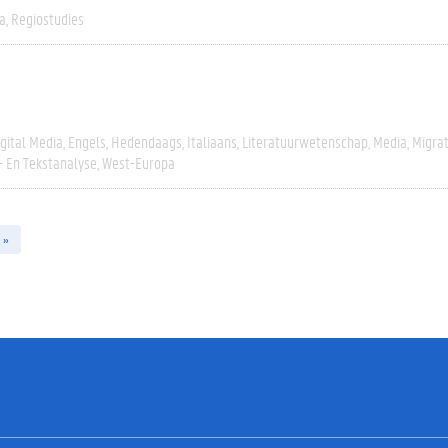
a
Regiostudies
igital Media
Engels
Hedendaags
Italiaans
Literatuurwetenschap
Media
Migrat
- En Tekstanalyse
West-Europa
 »