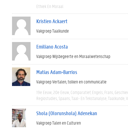
Ethiek En Moraal
Kristien Ackaert
Vakgroep Taalkunde
Emiliano Acosta
Vakgroep Wijsbegeerte en Moraalwetenschap
Matías Adam-Barrios
Vakgroep Vertalen, tolken en communicatie
19e Eeuw
20e Eeuw
Comparatief
Engels
Frans
Geschie
Regiostudies
Spaans
Taal- En Tekstanalyse
Taalkunde
V
Shola (Olorunshola) Adenekan
Vakgroep Talen en Culturen