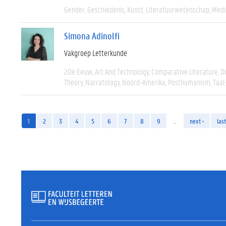
Gender
Geschiedenis
Kunst
Literatuurwetenschap
Medi
Simona Adinolfi
Vakgroep Letterkunde
20e Eeuw
Art And Technology
Comparative Literature
D
Theory
Narratology
Noord-Amerika
Posthumanism
Taal
1
2
3
4
5
6
7
8
9
…
next ›
last