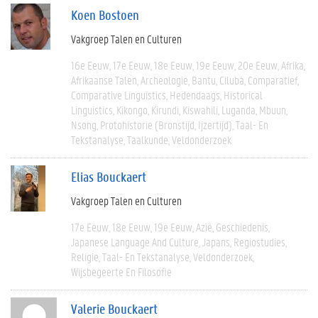
Koen Bostoen
Vakgroep Talen en Culturen
16e Eeuw
17e Eeuw
18e Eeuw
19e Eeuw
20e Eeuw
Afrika
Afrikaanse Talen
Archeologie
Bantu
Cilubà
Comparatief
Comparative Linguistics
Hedendaags
Historical
Linguistics
Kikongo
Kirundi
Kiswahili
Luganda
Mbuun
Nsong
Protohistorie (bronstijd, Ijzertijd)
Taal- En
Tekstanalyse
Taalkunde
Veldonderzoek
Elias Bouckaert
Vakgroep Talen en Culturen
17e Eeuw
18e Eeuw
19e Eeuw
Azië
Geschiedenis
Japanese Language And Culture
Japans
Regiostudies
Religie
Taal- En Tekstanalyse
Veldonderzoek
Wijsbegeerte En Filosofie
Valerie Bouckaert