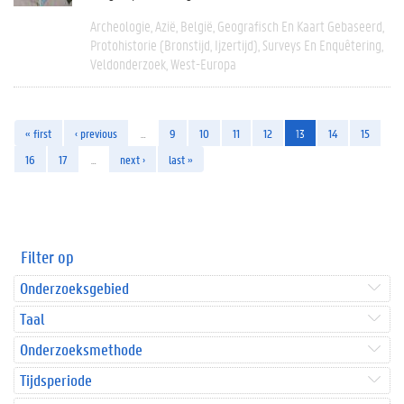
Archeologie
Azië
België
Geografisch En Kaart Gebaseerd
Protohistorie (bronstijd, Ijzertijd)
Surveys En Enquêtering
Veldonderzoek
West-Europa
« first
‹ previous
…
9
10
11
12
13
14
15
16
17
…
next ›
last »
Filter op
Onderzoeksgebied
Taal
Onderzoeksmethode
Tijdsperiode