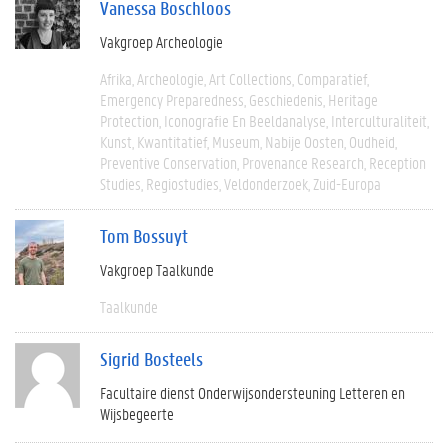
Vanessa Boschloos
Vakgroep Archeologie
Afrika
Archeologie
Art Collections
Comparatief
Emergency Preparedness
Geschiedenis
Heritage
Protection
Iconografie En Beeldanalyse
Interculturaliteit
Kunst
Kwantitatief
Museum
Nabije Oosten
Oudheid
Preventive Conservation
Provenance Research
Reception
Studies
Regiostudies
Veldonderzoek
Zuid-Europa
Tom Bossuyt
Vakgroep Taalkunde
Taalkunde
Sigrid Bosteels
Facultaire dienst Onderwijsondersteuning Letteren en
Wijsbegeerte