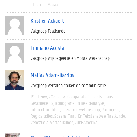
Ethiek En Moraal
Kristien Ackaert
Vakgroep Taalkunde
Emiliano Acosta
Vakgroep Wijsbegeerte en Moraalwetenschap
Matías Adam-Barrios
Vakgroep Vertalen, tolken en communicatie
19e Eeuw
20e Eeuw
Comparatief
Engels
Frans
Geschiedenis
Iconografie En Beeldanalyse
Interculturaliteit
Literatuurwetenschap
Portugees
Regiostudies
Spaans
Taal- En Tekstanalyse
Taalkunde
Venezuela
Vertaalkunde
Zuid-Amerika