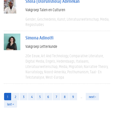
Shola (Olorunshola) Adenekan
Vakgroep Talen en Culturen
Gender
Geschiedenis
Kunst
Literatuurwetenschap
Media
Regiostudies
Simona Adinolfi
Vakgroep Letterkunde
20e Eeuw
Art And Technology
Comparative Literature
Digital Media
Engels
Hedendaags
Italiaans
Literatuurwetenschap
Media
Migration
Narrative Theory
Narratology
Noord-Amerika
Posthumanism
Taal- En
Tekstanalyse
West-Europa
1
2
3
4
5
6
7
8
9
…
next ›
last »