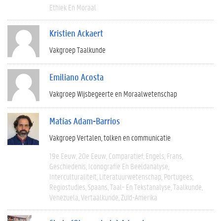
Ethiek En Moraal
Kristien Ackaert
Vakgroep Taalkunde
Emiliano Acosta
Vakgroep Wijsbegeerte en Moraalwetenschap
Matías Adam-Barrios
Vakgroep Vertalen, tolken en communicatie
19e Eeuw
20e Eeuw
Comparatief
Engels
Frans
Geschiedenis
Iconografie En Beeldanalyse
Interculturaliteit
Literatuurwetenschap
Portugees
Regiostudies
Spaans
Taal- En Tekstanalyse
Taalkunde
Venezuela
Vertaalkunde
Zuid-Amerika