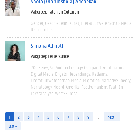
Shola (Olorunshola) Adenekan
Vakgroep Talen en Culturen
Gender
Geschiedenis
Kunst
Literatuurwetenschap
Media
Regiostudies
Simona Adinolfi
Vakgroep Letterkunde
20e Eeuw
Art And Technology
Comparative Literature
Digital Media
Engels
Hedendaags
Italiaans
Literatuurwetenschap
Media
Migration
Narrative Theory
Narratology
Noord-Amerika
Posthumanism
Taal- En
Tekstanalyse
West-Europa
1
2
3
4
5
6
7
8
9
…
next ›
last »