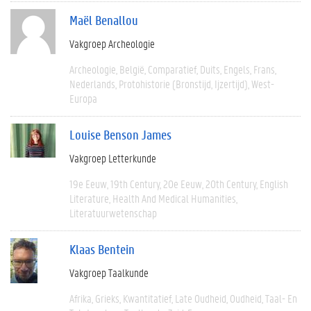
Maël Benallou
Vakgroep Archeologie
Archeologie
België
Comparatief
Duits
Engels
Frans
Nederlands
Protohistorie (bronstijd, Ijzertijd)
West-
Europa
Louise Benson James
Vakgroep Letterkunde
19e Eeuw
19th Century
20e Eeuw
20th Century
English
Literature
Health And Medical Humanities
Literatuurwetenschap
Klaas Bentein
Vakgroep Taalkunde
Afrika
Grieks
Kwantitatief
Late Oudheid
Oudheid
Taal- En