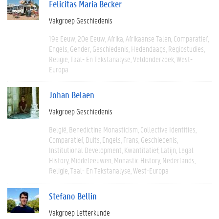
Felicitas Maria Becker
Vakgroep Geschiedenis
19e Eeuw
20e Eeuw
Afrika
Afrikaanse Talen
Comparatief
Engels
Gender
Geschiedenis
Hedendaags
Regiostudies
Religie
Taal- En Tekstanalyse
Veldonderzoek
West-
Europa
Johan Belaen
Vakgroep Geschiedenis
België
Benedictine Monasticism
Collective Identities
Comparatief
Duits
Engels
Frans
Geschiedenis
Institutional Development
Kwantitatief
Latijn
Legal
History
Middeleeuwen
Monastic History
Nederlands
Religie
Taal- En Tekstanalyse
West-Europa
Stefano Bellin
Vakgroep Letterkunde