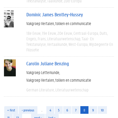
Tekstanalyse
Taalkunde
Zuid-Europa
Dominic James Bentley-Hussey
Vakgroep Vertalen, tolken en communicatie
18e Eeuw
19e Eeuw
20e Eeuw
Centraal-Europa
Duits
Engels
Frans
Literatuurwetenschap
Taal- En
Tekstanalyse
Vertaalkunde
West-Europa
Wijsbegeerte En
Filosofie
Carolin Juliane Benzing
Vakgroep Letterkunde
Vakgroep Vertalen, tolken en communicatie
German Literature
Literatuurwetenschap
« first
‹ previous
…
4
5
6
7
8
9
10
11
12
…
next ›
last »