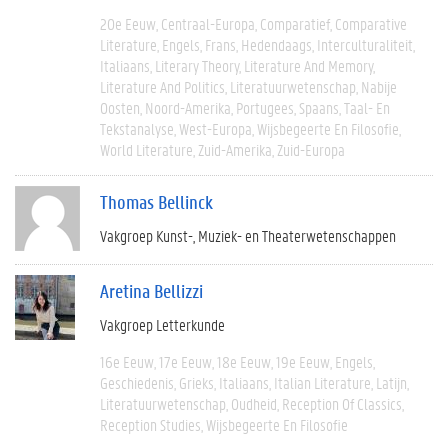
20e Eeuw
Centraal-Europa
Comparatief
Comparative
Literature
Engels
Frans
Hedendaags
Interculturaliteit
Italiaans
Literary Theory
Literature And Memory
Literature And Politics
Literatuurwetenschap
Nabije
Oosten
Noord-Amerika
Portugees
Spaans
Taal- En
Tekstanalyse
West-Europa
Wijsbegeerte En Filosofie
World Literature
Zuid-Amerika
Zuid-Europa
Thomas Bellinck
Vakgroep Kunst-, Muziek- en Theaterwetenschappen
Aretina Bellizzi
Vakgroep Letterkunde
16e Eeuw
17e Eeuw
18e Eeuw
19e Eeuw
Engels
Geschiedenis
Grieks
Italiaans
Italian Literature
Latijn
Literatuurwetenschap
Oudheid
Reception Of Classics
Reception Studies
Wijsbegeerte En Filosofie