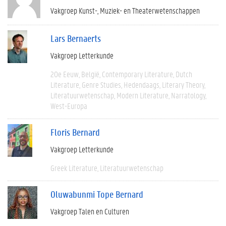
Vakgroep Kunst-, Muziek- en Theaterwetenschappen
Lars Bernaerts
Vakgroep Letterkunde
20e Eeuw
België
Contemporary Literature
Dutch
Literature
Genre Studies
Hedendaags
Literary Theory
Literatuurwetenschap
Modern Literature
Narratology
West-Europa
Floris Bernard
Vakgroep Letterkunde
Greek Literature
Literatuurwetenschap
Oluwabunmi Tope Bernard
Vakgroep Talen en Culturen