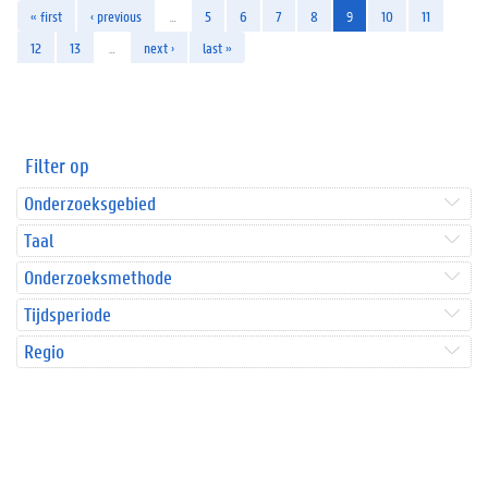
« first
‹ previous
…
5
6
7
8
9
10
11
12
13
…
next ›
last »
Filter op
Onderzoeksgebied
Taal
Onderzoeksmethode
Tijdsperiode
Regio