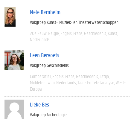
Nele Bernheim
Vakgroep Kunst-, Muziek- en Theaterwetenschappen
20e Eeuw
België
Engels
Frans
Geschiedenis
Kunst
Nederlands
Leen Bervoets
Vakgroep Geschiedenis
Comparatief
Engels
Frans
Geschiedenis
Latijn
Middeleeuwen
Nederlands
Taal- En Tekstanalyse
West-
Europa
Lieke Bes
Vakgroep Archeologie