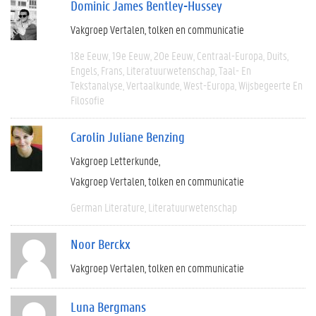
Dominic James Bentley-Hussey
Vakgroep Vertalen, tolken en communicatie
18e Eeuw
19e Eeuw
20e Eeuw
Centraal-Europa
Duits
Engels
Frans
Literatuurwetenschap
Taal- En
Tekstanalyse
Vertaalkunde
West-Europa
Wijsbegeerte En
Filosofie
Carolin Juliane Benzing
Vakgroep Letterkunde
Vakgroep Vertalen, tolken en communicatie
German Literature
Literatuurwetenschap
Noor Berckx
Vakgroep Vertalen, tolken en communicatie
Luna Bergmans