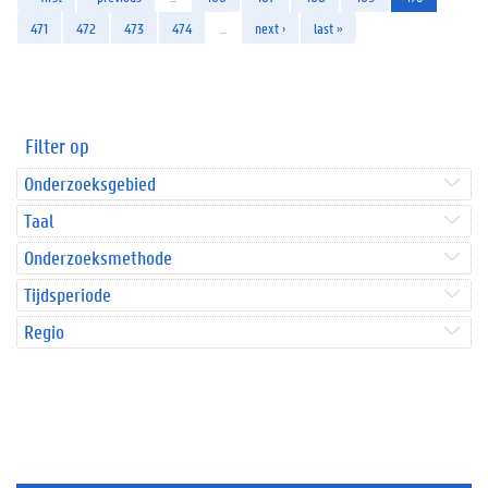
471
472
473
474
…
next ›
last »
Filter op
Onderzoeksgebied
Taal
Onderzoeksmethode
Tijdsperiode
Regio