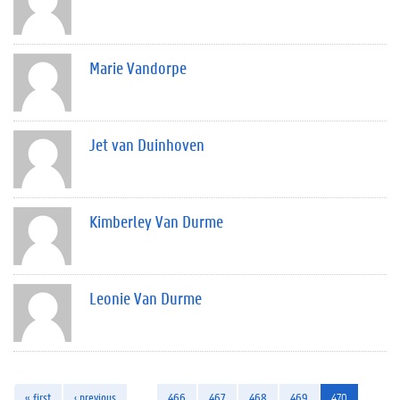
Marie Vandorpe
Jet van Duinhoven
Kimberley Van Durme
Leonie Van Durme
« first
‹ previous
…
466
467
468
469
470