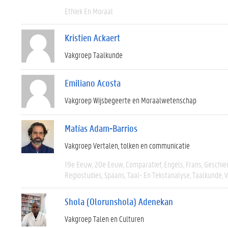
Ethiek En Moraal
Kristien Ackaert
Vakgroep Taalkunde
Emiliano Acosta
Vakgroep Wijsbegeerte en Moraalwetenschap
Matías Adam-Barrios
Vakgroep Vertalen, tolken en communicatie
19e Eeuw
20e Eeuw
Comparatief
Engels
Frans
Geschie
Regiostudies
Spaans
Taal- En Tekstanalyse
Taalkunde
V
Shola (Olorunshola) Adenekan
Vakgroep Talen en Culturen