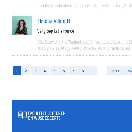
Gender
Geschiedenis
Kunst
Literatuurwetenschap
Medi
Simona Adinolfi
Vakgroep Letterkunde
20e Eeuw
Art And Technology
Comparative Literature
D
Theory
Narratology
Noord-Amerika
Posthumanism
Taal
1
2
3
4
5
6
7
8
9
…
next ›
last