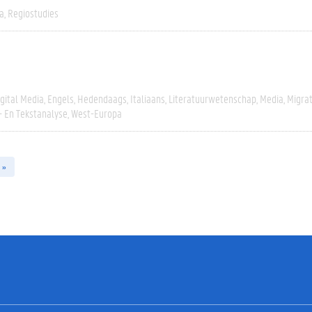
a
Regiostudies
igital Media
Engels
Hedendaags
Italiaans
Literatuurwetenschap
Media
Migrat
- En Tekstanalyse
West-Europa
 »