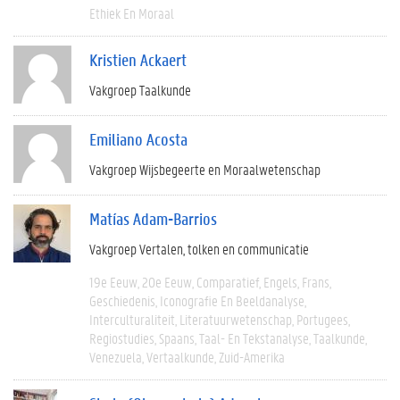
Ethiek En Moraal
Kristien Ackaert
Vakgroep Taalkunde
Emiliano Acosta
Vakgroep Wijsbegeerte en Moraalwetenschap
Matías Adam-Barrios
Vakgroep Vertalen, tolken en communicatie
19e Eeuw
20e Eeuw
Comparatief
Engels
Frans
Geschiedenis
Iconografie En Beeldanalyse
Interculturaliteit
Literatuurwetenschap
Portugees
Regiostudies
Spaans
Taal- En Tekstanalyse
Taalkunde
Venezuela
Vertaalkunde
Zuid-Amerika