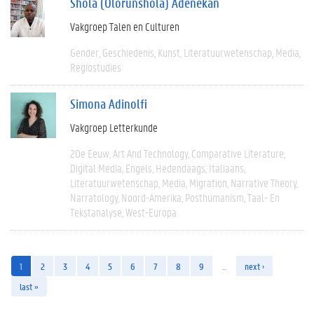
Shola (Olorunshola) Adenekan
Vakgroep Talen en Culturen
Gender
Geschiedenis
Kunst
Literatuurwetenschap
Media
Regiostudies
Simona Adinolfi
Vakgroep Letterkunde
20e Eeuw
Art And Technology
Comparative Literature
Digital Media
Engels
Hedendaags
Italiaans
Literatuurwetenschap
Media
Migration
Narrative Theory
Narratology
Noord-Amerika
Posthumanism
Taal- En
Tekstanalyse
West-Europa
1
2
3
4
5
6
7
8
9
…
next ›
last »