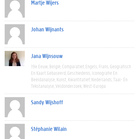
Martje Wijers
Johan Wijnants
Jana Wijnsouw
19e Eeuw
België
Comparatief
Engels
Frans
Geografisch
En Kaart Gebaseerd
Geschiedenis
Iconografie En
Beeldanalyse
Kunst
Kwantitatief
Nederlands
Taal- En
Tekstanalyse
Veldonderzoek
West-Europa
Sandy Wijshoff
Stéphanie Wilain