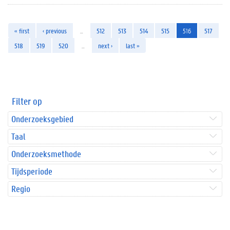
« first
‹ previous
…
512
513
514
515
516
517
518
519
520
…
next ›
last »
Filter op
Onderzoeksgebied
Taal
Onderzoeksmethode
Tijdsperiode
Regio