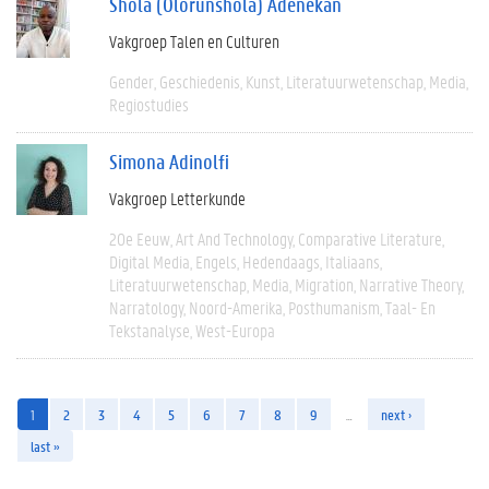
Shola (Olorunshola) Adenekan
Vakgroep Talen en Culturen
Gender
Geschiedenis
Kunst
Literatuurwetenschap
Media
Regiostudies
Simona Adinolfi
Vakgroep Letterkunde
20e Eeuw
Art And Technology
Comparative Literature
Digital Media
Engels
Hedendaags
Italiaans
Literatuurwetenschap
Media
Migration
Narrative Theory
Narratology
Noord-Amerika
Posthumanism
Taal- En
Tekstanalyse
West-Europa
1
2
3
4
5
6
7
8
9
…
next ›
last »