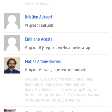
Ethiek En Moraal
Kristien Ackaert
Vakgroep Taalkunde
Emiliano Acosta
Vakgroep Wijsbegeerte en Moraalwetenschap
Matías Adam-Barrios
Vakgroep Vertalen, tolken en communicatie
19e Eeuw
20e Eeuw
Comparatief
Engels
Frans
Geschiedenis
Iconografie En Beeldanalyse
Interculturaliteit
Literatuurwetenschap
Portugees
Regiostudies
Spaans
Taal- En Tekstanalyse
Taalkunde
Venezuela
Vertaalkunde
Zuid-Amerika