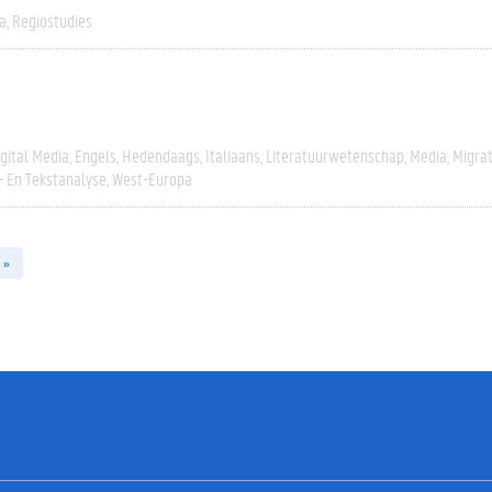
a
Regiostudies
igital Media
Engels
Hedendaags
Italiaans
Literatuurwetenschap
Media
Migrat
- En Tekstanalyse
West-Europa
 »