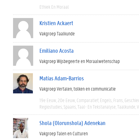
Ethiek En Moraal
Kristien Ackaert
Vakgroep Taalkunde
Emiliano Acosta
Vakgroep Wijsbegeerte en Moraalwetenschap
Matías Adam-Barrios
Vakgroep Vertalen, tolken en communicatie
19e Eeuw
20e Eeuw
Comparatief
Engels
Frans
Geschie
Regiostudies
Spaans
Taal- En Tekstanalyse
Taalkunde
V
Shola (Olorunshola) Adenekan
Vakgroep Talen en Culturen