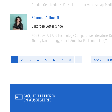
Gender
Geschiedenis
Kunst
Literatuurwetenschap
Medi
Simona Adinolfi
Vakgroep Letterkunde
20e Eeuw
Art And Technology
Comparative Literature
D
Theory
Narratology
Noord-Amerika
Posthumanism
Taal
1
2
3
4
5
6
7
8
9
…
next ›
last