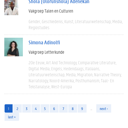
Shola (Olorunshola) Adenekan
Vakgroep Talen en Culturen
Gender
Geschiedenis
Kunst
Literatuurwetenschap
Media
Regiostudies
Simona Adinolfi
Vakgroep Letterkunde
20e Eeuw
Art And Technology
Comparative Literature
Digital Media
Engels
Hedendaags
Italiaans
Literatuurwetenschap
Media
Migration
Narrative Theory
Narratology
Noord-Amerika
Posthumanism
Taal- En
Tekstanalyse
West-Europa
1
2
3
4
5
6
7
8
9
…
next ›
last »