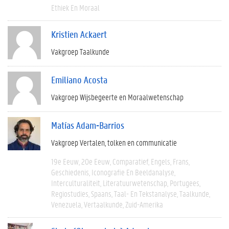
Ethiek En Moraal
Kristien Ackaert
Vakgroep Taalkunde
Emiliano Acosta
Vakgroep Wijsbegeerte en Moraalwetenschap
Matías Adam-Barrios
Vakgroep Vertalen, tolken en communicatie
19e Eeuw
20e Eeuw
Comparatief
Engels
Frans
Geschiedenis
Iconografie En Beeldanalyse
Interculturaliteit
Literatuurwetenschap
Portugees
Regiostudies
Spaans
Taal- En Tekstanalyse
Taalkunde
Venezuela
Vertaalkunde
Zuid-Amerika