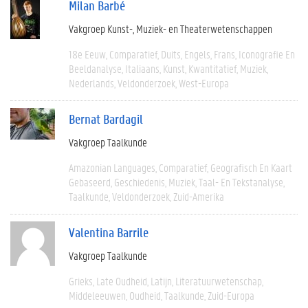
Milan Barbé
Vakgroep Kunst-, Muziek- en Theaterwetenschappen
18e Eeuw
Comparatief
Duits
Engels
Frans
Iconografie En
Beeldanalyse
Italiaans
Kunst
Kwantitatief
Muziek
Nederlands
Veldonderzoek
West-Europa
Bernat Bardagil
Vakgroep Taalkunde
Amazonian Languages
Comparatief
Geografisch En Kaart
Gebaseerd
Geschiedenis
Muziek
Taal- En Tekstanalyse
Taalkunde
Veldonderzoek
Zuid-Amerika
Valentina Barrile
Vakgroep Taalkunde
Grieks
Late Oudheid
Latijn
Literatuurwetenschap
Middeleeuwen
Oudheid
Taalkunde
Zuid-Europa