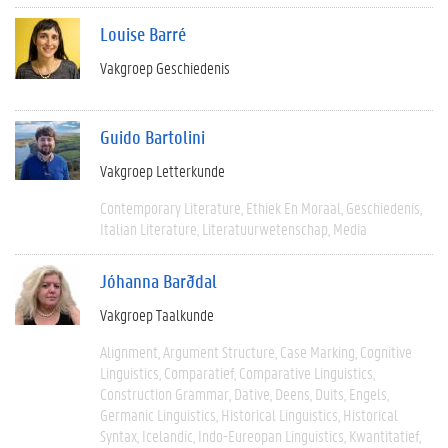
Louise Barré
Vakgroep Geschiedenis
Guido Bartolini
Vakgroep Letterkunde
Contemporary Literature
Ethiek En Moraal
Geschiedenis
Italian Literature
Literatuurwetenschap
Media
Jóhanna Barðdal
Vakgroep Taalkunde
Alignment
Argument Structure
Case Marking
Cognitive
Linguistics
Comparatief
Comparative Linguistics
Construction Grammar
Dative
Deens
Duits
Engels
Germanic Linguistics
Historical Linguistics
Historical
Syntax
Icelandic
Indo-Eureopan Linguistics
Kwantitatief