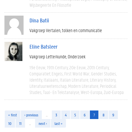
Wijsbegeerte En Filosofie
Dina Batii
Vakgroep Vertalen, tolken en communicatie
Eline Batsleer
Vakgroep Letterkunde
Onderzoek
19e Eeuw
19th Century
20e Eeuw
20th Century
Comparatief
Engels
First World War
Gender Studies
Identity
Italiaans
Italian Literature
Literary History
Literatuurwetenschap
Modern Literature
Periodical
Studies
Taal- En Tekstanalyse
West-Europa
Zuid-Europa
« first
‹ previous
…
3
4
5
6
7
8
9
10
11
…
next ›
last »