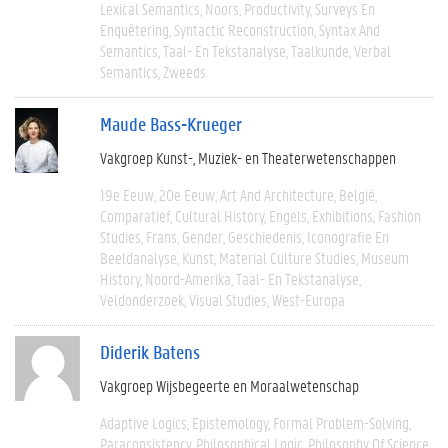
Lexical Semantics
Noors
Productivity
Surveys En
Enquêtering
Syntactic Reconstruction
Syntax And
Semantics
Taal- En Tekstanalyse
Taalkunde
Verbal
Semantics
Zweeds
Maude Bass-Krueger
Vakgroep Kunst-, Muziek- en Theaterwetenschappen
19e Eeuw
20e Eeuw
Art And Architecture
België
Comparatief
Cultural History
Engels
Exhibitions
Fashion
Studies
Frans
Gender
Geschiedenis
Iconografie En
Beeldanalyse
Kunst
Material Culture Studies
Museum
History
Noord-Amerika
Taal- En Tekstanalyse
Veldonderzoek
Visual Studies
West-Europa
Diderik Batens
Vakgroep Wijsbegeerte en Moraalwetenschap
Adaptive Logics
Epistemology
Formal Problem-Solving
Paraconsistency
Philosophical Logic
Philosophy Of Science