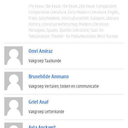
17e Eeuw
18e Eeuw
19e Eeuw
20e Eeuw
Comparatief
Comparative Literature
Early Modern Literature
Engels
Frans
Geschiedenis
Interculturaliteit
Italiaans
Literary
History
Literatuurwetenschap
Modern Literature
Portugees
Spaans
Spanish Literature
Taal- En
Tekstanalyse
Theater- En Podiumkunsten
West-Europa
Omri Amiraz
Vakgroep Taalkunde
Brunehilde Ammann
Vakgroep Vertalen, tolken en communicatie
Griet Anaf
Vakgroep Letterkunde
Ayla Anckaert