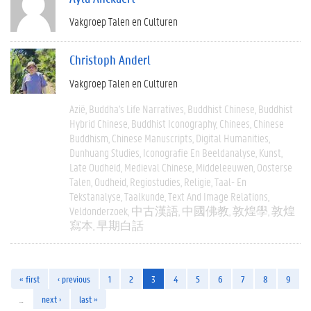
Vakgroep Talen en Culturen
Christoph Anderl
Vakgroep Talen en Culturen
Azië
Buddha's Life Narratives
Buddhist Chinese
Buddhist
Hybrid Chinese
Buddhist Iconography
Chinees
Chinese
Buddhism
Chinese Manuscripts
Digital Humanities
Dunhuang Studies
Iconografie En Beeldanalyse
Kunst
Late Oudheid
Medieval Chinese
Middeleeuwen
Oosterse
Talen
Oudheid
Regiostudies
Religie
Taal- En
Tekstanalyse
Taalkunde
Text And Image Relations
Veldonderzoek
中古漢語
中國佛教
敦煌學
敦煌
寫本
早期白話
« first
‹ previous
1
2
3
4
5
6
7
8
9
…
next ›
last »