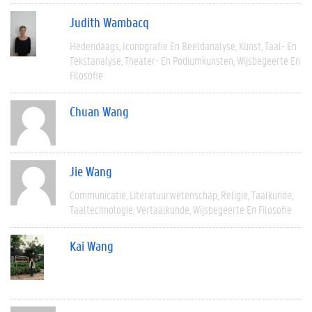
Judith Wambacq
Hedendaags
Iconografie En Beeldanalyse
Kunst
Taal- En
Tekstanalyse
Theater- En Podiumkunsten
Wijsbegeerte En
Filosofie
Chuan Wang
Jie Wang
Communicatie
Literatuurwetenschap
Religie
Taalkunde
Taaltechnologie
Vertaalkunde
Wijsbegeerte En Filosofie
Kai Wang