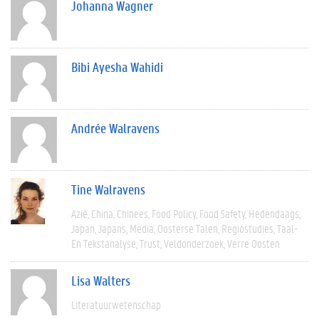
Johanna Wagner
Bibi Ayesha Wahidi
Andrée Walravens
Tine Walravens
Azië
China
Chinees
Food Policy
Food Safety
Hedendaags
Japan
Japans
Media
Oosterse Talen
Regiostudies
Taal-
En Tekstanalyse
Trust
Veldonderzoek
Verre Oosten
Lisa Walters
Literatuurwetenschap