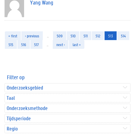
Yang Wang
« first
‹ previous
…
509
510
511
512
513
514
515
516
517
…
next ›
last »
Filter op
Onderzoeksgebied
Taal
Onderzoeksmethode
Tijdsperiode
Regio