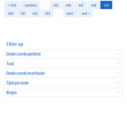
« first
‹ previous
…
445
446
447
448
449
450
451
452
453
…
next ›
last »
Filter op
Onderzoeksgebied
Taal
Onderzoeksmethode
Tijdsperiode
Regio