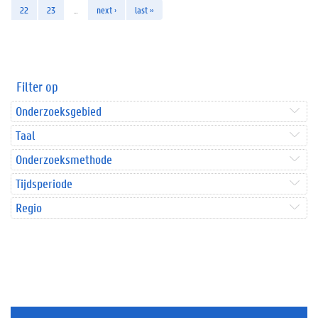
22
23
…
next ›
last »
Filter op
Onderzoeksgebied
Taal
Onderzoeksmethode
Tijdsperiode
Regio