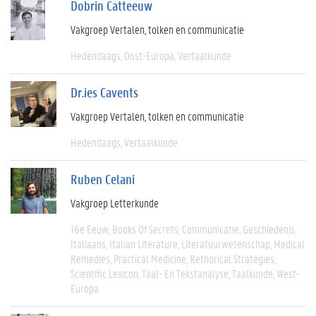
Dobrin Catteeuw
Vakgroep Vertalen, tolken en communicatie
Hedendaags
Oost-Europa
Vertaalkunde
Dr.ies Cavents
Vakgroep Vertalen, tolken en communicatie
Hedendaags
Vertaalkunde
Ruben Celani
Vakgroep Letterkunde
16e Eeuw
Books Of Secrets
Communicatie
Geschiedenis
Italiaans
Italian Literature
Literatuurwetenschap
Medical
Remedies
Practical Medicine
Rethorical Strategies
Scientific Lexicon
Taal- En Tekstanalyse
Taalkunde
West-
Europa