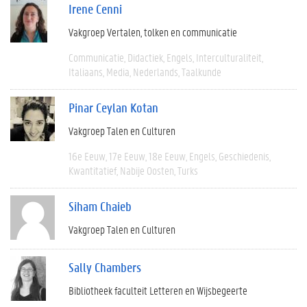
Irene Cenni
Vakgroep Vertalen, tolken en communicatie
Communicatie
Didactiek
Engels
Interculturaliteit
Italiaans
Media
Nederlands
Taalkunde
Pinar Ceylan Kotan
Vakgroep Talen en Culturen
16e Eeuw
17e Eeuw
18e Eeuw
Engels
Geschiedenis
Kwantitatief
Nabije Oosten
Turks
Siham Chaieb
Vakgroep Talen en Culturen
Sally Chambers
Bibliotheek faculteit Letteren en Wijsbegeerte