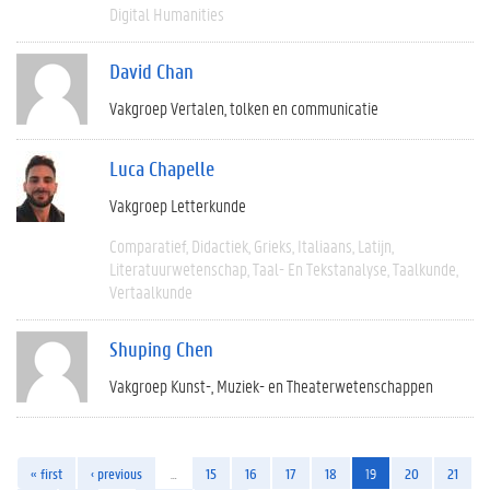
Digital Humanities
David Chan
Vakgroep Vertalen, tolken en communicatie
Luca Chapelle
Vakgroep Letterkunde
Comparatief
Didactiek
Grieks
Italiaans
Latijn
Literatuurwetenschap
Taal- En Tekstanalyse
Taalkunde
Vertaalkunde
Shuping Chen
Vakgroep Kunst-, Muziek- en Theaterwetenschappen
« first
‹ previous
…
15
16
17
18
19
20
21