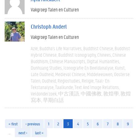
Vakgroep Talen en Culturen
Christoph Anderl
Vakgroep Talen en Culturen
Azië
Buddha's Life Narratives
Buddhist Chinese
Buddhist
Hybrid Chinese
Buddhist Iconography
Chinees
Chinese
Buddhism
Chinese Manuscripts
Digital Humanities
Dunhuang Studies
Iconografie En Beeldanalyse
Kunst
Late Oudheid
Medieval Chinese
Middeleeuwen
Oosterse
Talen
Oudheid
Regiostudies
Religie
Taal- En
Tekstanalyse
Taalkunde
Text And Image Relations
Veldonderzoek
中古漢語
中國佛教
敦煌學
敦煌
寫本
早期白話
« first
‹ previous
1
2
3
4
5
6
7
8
9
…
next ›
last »