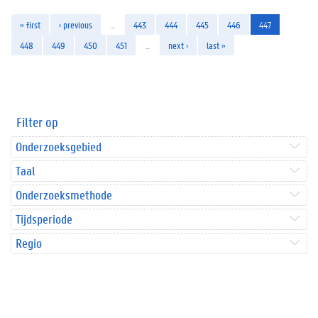
« first
‹ previous
…
443
444
445
446
447
448
449
450
451
…
next ›
last »
Filter op
Onderzoeksgebied
Taal
Onderzoeksmethode
Tijdsperiode
Regio