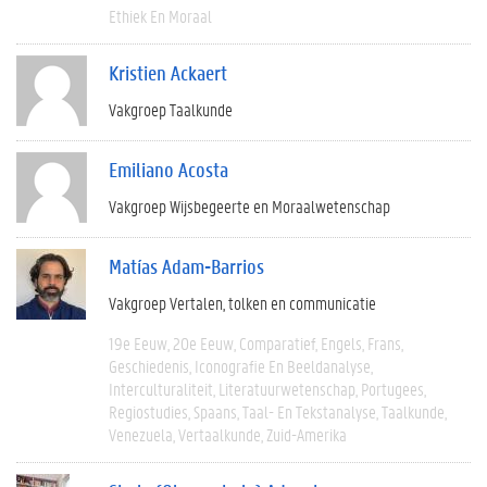
Ethiek En Moraal
Kristien Ackaert
Vakgroep Taalkunde
Emiliano Acosta
Vakgroep Wijsbegeerte en Moraalwetenschap
Matías Adam-Barrios
Vakgroep Vertalen, tolken en communicatie
19e Eeuw
20e Eeuw
Comparatief
Engels
Frans
Geschiedenis
Iconografie En Beeldanalyse
Interculturaliteit
Literatuurwetenschap
Portugees
Regiostudies
Spaans
Taal- En Tekstanalyse
Taalkunde
Venezuela
Vertaalkunde
Zuid-Amerika