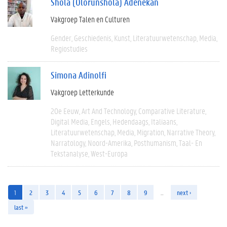
Shola (Olorunshola) Adenekan
Vakgroep Talen en Culturen
Gender
Geschiedenis
Kunst
Literatuurwetenschap
Media
Regiostudies
Simona Adinolfi
Vakgroep Letterkunde
20e Eeuw
Art And Technology
Comparative Literature
Digital Media
Engels
Hedendaags
Italiaans
Literatuurwetenschap
Media
Migration
Narrative Theory
Narratology
Noord-Amerika
Posthumanism
Taal- En
Tekstanalyse
West-Europa
1
2
3
4
5
6
7
8
9
…
next ›
last »