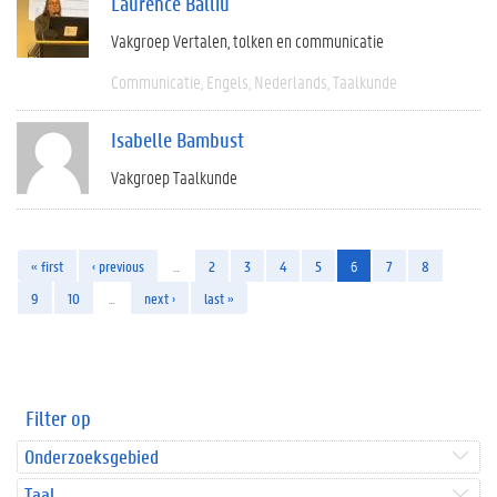
Laurence Balliu
Vakgroep Vertalen, tolken en communicatie
Communicatie
Engels
Nederlands
Taalkunde
Isabelle Bambust
Vakgroep Taalkunde
« first
‹ previous
…
2
3
4
5
6
7
8
9
10
…
next ›
last »
Filter op
Onderzoeksgebied
Taal