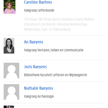
Caroline Baetens
Vakgroep Letterkunde
17e Eeuw
18e Eeuw
Dutch Literature
Early Modern
Literature
Ecocriticism
Literatuurwetenschap
Nederlands
Taal- En Tekstanalyse
An Baeyens
Vakgroep Vertalen, tolken en communicatie
Joris Baeyens
Bibliotheek faculteit Letteren en Wijsbegeerte
Nathalie Baeyens
Vakgroep Archeologie