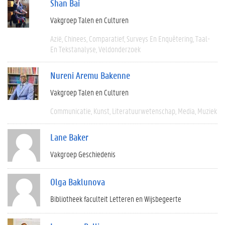
Shan Bai
Vakgroep Talen en Culturen
Azië
Chinees
Comparatief
Surveys En Enquêtering
Taal-
En Tekstanalyse
Veldonderzoek
Nureni Aremu Bakenne
Vakgroep Talen en Culturen
Communicatie
Kunst
Literatuurwetenschap
Media
Muziek
Lane Baker
Vakgroep Geschiedenis
Olga Baklunova
Bibliotheek faculteit Letteren en Wijsbegeerte