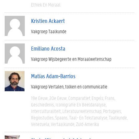
Ethiek En Moraal
Kristien Ackaert
Vakgroep Taalkunde
Emiliano Acosta
Vakgroep Wijsbegeerte en Moraalwetenschap
Matías Adam-Barrios
Vakgroep Vertalen, tolken en communicatie
19e Eeuw
20e Eeuw
Comparatief
Engels
Frans
Geschiedenis
Iconografie En Beeldanalyse
Interculturaliteit
Literatuurwetenschap
Portugees
Regiostudies
Spaans
Taal- En Tekstanalyse
Taalkunde
Venezuela
Vertaalkunde
Zuid-Amerika