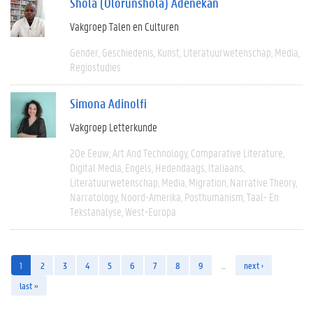
Shola (Olorunshola) Adenekan
Vakgroep Talen en Culturen
Gender
Geschiedenis
Kunst
Literatuurwetenschap
Media
Regiostudies
Simona Adinolfi
Vakgroep Letterkunde
20e Eeuw
Art And Technology
Comparative Literature
Digital Media
Engels
Hedendaags
Italiaans
Literatuurwetenschap
Media
Migration
Narrative Theory
Narratology
Noord-Amerika
Posthumanism
Taal- En
Tekstanalyse
West-Europa
1
2
3
4
5
6
7
8
9
…
next ›
last »