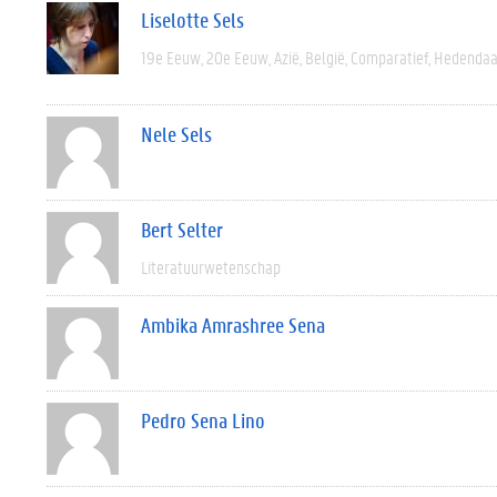
Liselotte Sels
19e Eeuw
20e Eeuw
Azië
België
Comparatief
Hedendaa
Nele Sels
Bert Selter
Literatuurwetenschap
Ambika Amrashree Sena
Pedro Sena Lino