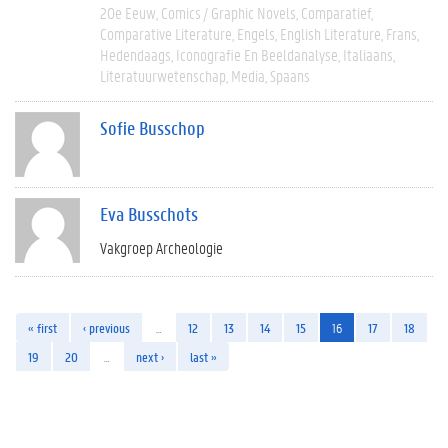
20e Eeuw
Comics / Graphic Novels
Comparatief
Comparative Literature
Engels
English Literature
Frans
Hedendaags
Iconografie En Beeldanalyse
Italiaans
Literatuurwetenschap
Media
Spaans
Sofie Busschop
Eva Busschots
Vakgroep Archeologie
« first
‹ previous
…
12
13
14
15
16
17
18
19
20
…
next ›
last »