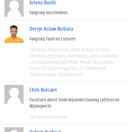
Arlena Buelli
Vakgroep Geschiedenis
Dereje Asfaw Bulbula
Vakgroep Talen en Culturen
20e Eeuw
Afaan Oromo
Afrika
Afrikaanse Talen
Communicatie
Engels
Hedendaags
Interculturaliteit
Literatuurwetenschap
Media
Muziek
Regiostudies
Surveys En Enquêtering
Taal- En Tekstanalyse
Taaltechnologie
Veldonderzoek
Chris Bulcaen
Facultaire dienst Onderwijsondersteuning Letteren en
Wijsbegeerte
Literatuurwetenschap
Patrick Bultinck