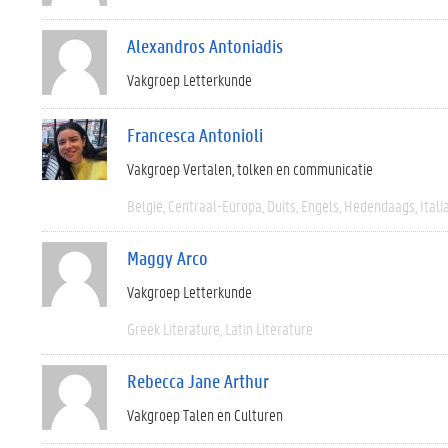
Alexandros Antoniadis
Vakgroep Letterkunde
Francesca Antonioli
Vakgroep Vertalen, tolken en communicatie
België
Centraal-Europa
Duits
Engels
Hedendaags
Itali
Maggy Arco
Vakgroep Letterkunde
Greek Literature
Latin Literature
Rebecca Jane Arthur
Vakgroep Talen en Culturen