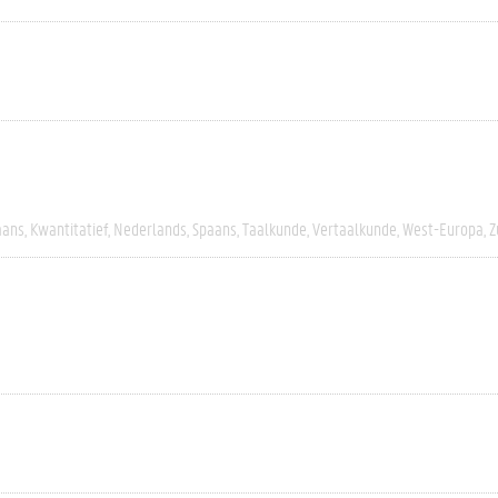
aans
Kwantitatief
Nederlands
Spaans
Taalkunde
Vertaalkunde
West-Europa
Z