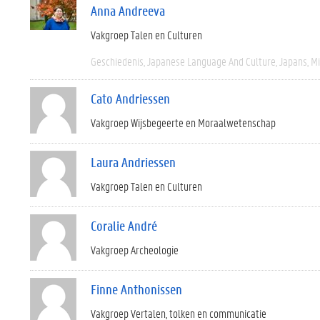
Anna Andreeva
Vakgroep Talen en Culturen
Geschiedenis
Japanese Language And Culture
Japans
M
Cato Andriessen
Vakgroep Wijsbegeerte en Moraalwetenschap
Laura Andriessen
Vakgroep Talen en Culturen
Coralie André
Vakgroep Archeologie
Finne Anthonissen
Vakgroep Vertalen, tolken en communicatie