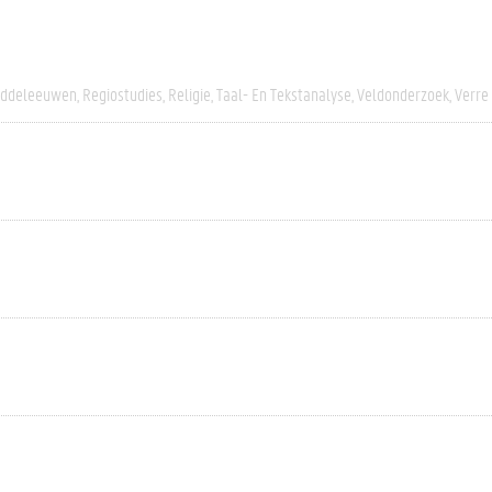
iddeleeuwen
Regiostudies
Religie
Taal- En Tekstanalyse
Veldonderzoek
Verre