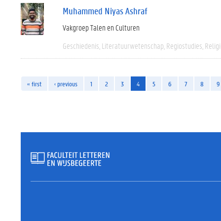
Muhammed Niyas Ashraf
Vakgroep Talen en Culturen
Geschiedenis
Literatuurwetenschap
Regiostudies
Relig
« first
‹ previous
1
2
3
4
5
6
7
8
9