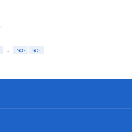
ie
…
next ›
last »