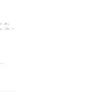
edenis
ual Studies
ofie