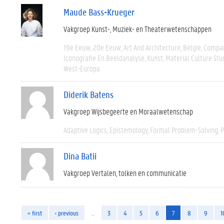
Maude Bass-Krueger
Vakgroep Kunst-, Muziek- en Theaterwetenschappen
19e Eeuw
20e Eeuw
Art And Architecture
België
Compar
Iconografie En Beeldanalyse
Kunst
Material Culture Stu
West-Europa
Diderik Batens
Vakgroep Wijsbegeerte en Moraalwetenschap
Adaptive Logics
Epistemology
Formal Problem-Solving
P
Dina Batii
Vakgroep Vertalen, tolken en communicatie
« first
‹ previous
…
3
4
5
6
7
8
9
1