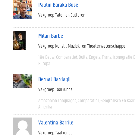
Paulin Baraka Bose
Vakgroep Talen en Culturen
Milan Barbé
Vakgroep Kunst-, Muziek- en Theaterwetenschappen
18e Eeuw
Comparatief
Duits
Engels
Frans
Iconografie 
Europa
Bernat Bardagil
Vakgroep Taalkunde
Amazonian Languages
Comparatief
Geografisch En Kaa
Amerika
Valentina Barrile
Vakgroep Taalkunde