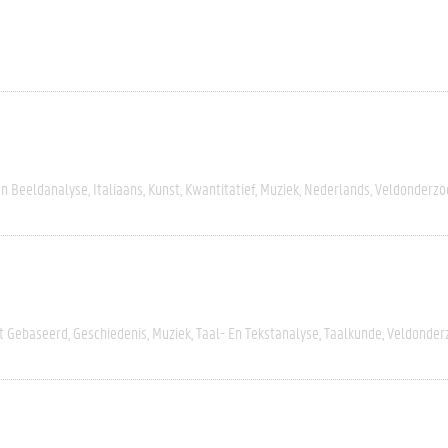
En Beeldanalyse
Italiaans
Kunst
Kwantitatief
Muziek
Nederlands
Veldonderzo
rt Gebaseerd
Geschiedenis
Muziek
Taal- En Tekstanalyse
Taalkunde
Veldonder