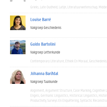
Grieks
Late Oudheid
Latijn
Literatuurwetenschap
Midde
Louise Barré
Vakgroep Geschiedenis
Guido Bartolini
Vakgroep Letterkunde
Contemporary Literature
Ethiek En Moraal
Geschiedenis
Jóhanna Barðdal
Vakgroep Taalkunde
Alignment
Argument Structure
Case Marking
Cognitive L
Engels
Germanic Linguistics
Historical Linguistics
Histor
Productivity
Surveys En Enquêtering
Syntactic Reconstru