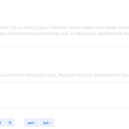
atief
Cultural History
Engels
Exhibitions
Fashion Studies
Frans
Gender
Geschi
dies
Museum History
Noord-Amerika
Taal- En Tekstanalyse
Veldonderzoek
Vis
araconsistency
Philosophical Logic
Philosophy Of Science
Wijsbegeerte En Filos
0
11
…
next ›
last »