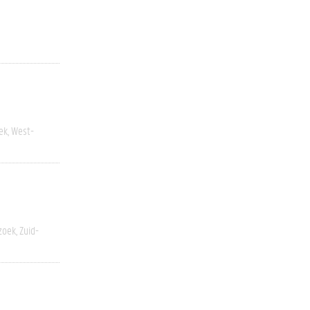
ek
West-
zoek
Zuid-