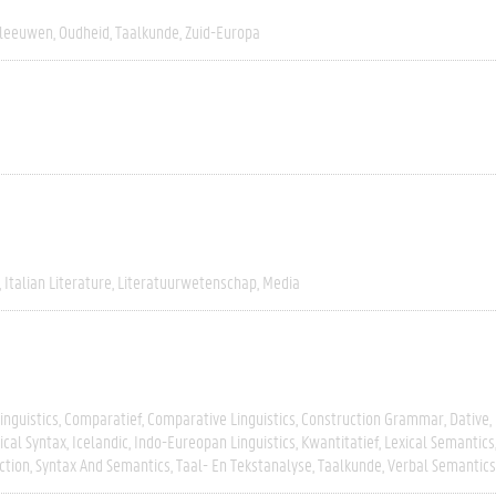
leeuwen
Oudheid
Taalkunde
Zuid-Europa
Italian Literature
Literatuurwetenschap
Media
inguistics
Comparatief
Comparative Linguistics
Construction Grammar
Dative
ical Syntax
Icelandic
Indo-Eureopan Linguistics
Kwantitatief
Lexical Semantics
ction
Syntax And Semantics
Taal- En Tekstanalyse
Taalkunde
Verbal Semantics