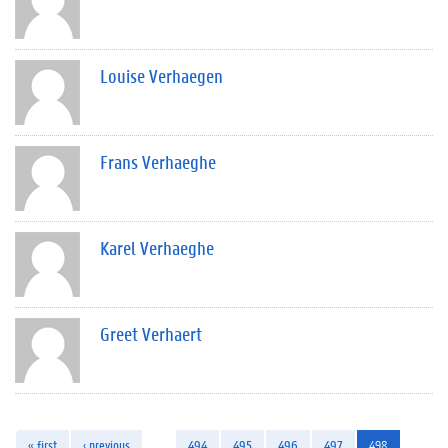
Louise Verhaegen
Frans Verhaeghe
Karel Verhaeghe
Greet Verhaert
« first
‹ previous
…
494
495
496
497
498