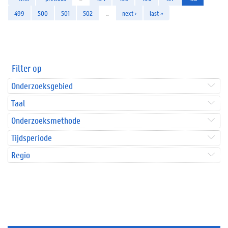
499
500
501
502
…
next ›
last »
Filter op
Onderzoeksgebied
Taal
Onderzoeksmethode
Tijdsperiode
Regio