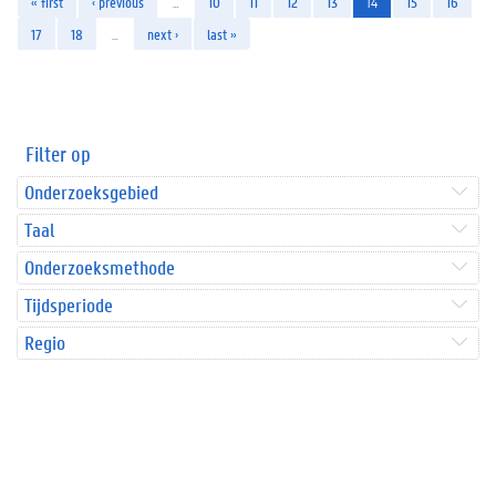
« first
‹ previous
…
10
11
12
13
14
15
16
17
18
…
next ›
last »
Filter op
Onderzoeksgebied
Taal
Onderzoeksmethode
Tijdsperiode
Regio