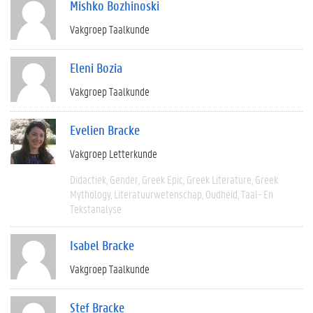
Mishko Bozhinoski
Vakgroep Taalkunde
Eleni Bozia
Vakgroep Taalkunde
Evelien Bracke
Vakgroep Letterkunde
Didactiek
Gender
Greek Epic
Greek Literature
Greek
Mythology
Literatuurwetenschap
Oudheid
Taal- En
Tekstanalyse
Isabel Bracke
Vakgroep Taalkunde
Stef Bracke