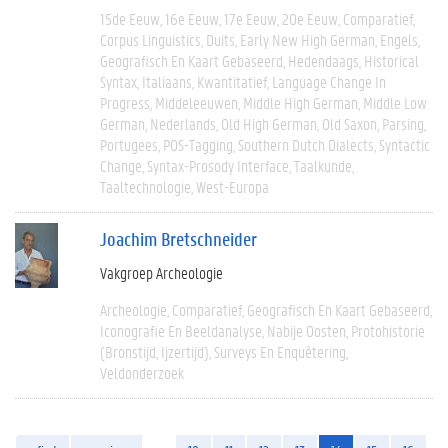
15de Eeuw
16e Eeuw
17e Eeuw
20e Eeuw
Comparatief
Corpus Linguistics
Duits
Early New High German
Engels
Geografisch En Kaart Gebaseerd
Hedendaags
Historical
Syntax
Italiaans
Kwantitatief
Language Change In
Progress
Middeleeuwen
Middle High German
Middle Low
German
Nederlands
Old High German
Old Saxon
Parsing
Portugees
POS-Tagging
Southern Dutch Dialects
Syntactic
Change
Syntax-Prosody Interface
Taalkunde
Taaltechnologie
West-Europa
Joachim Bretschneider
Vakgroep Archeologie
Archeologie
Comparatief
Geografisch En Kaart Gebaseerd
Iconografie En Beeldanalyse
Nabije Oosten
Protohistorie
(bronstijd, Ijzertijd)
Surveys En Enquêtering
Veldonderzoek