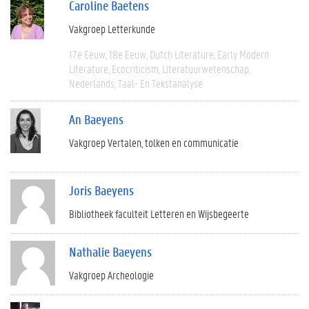
Caroline Baetens
Vakgroep Letterkunde
17e Eeuw
18e Eeuw
Dutch Literature
Early Modern
Literature
Ecocriticism
Literatuurwetenschap
Nederlands
Taal- En Tekstanalyse
An Baeyens
Vakgroep Vertalen, tolken en communicatie
Joris Baeyens
Bibliotheek faculteit Letteren en Wijsbegeerte
Nathalie Baeyens
Vakgroep Archeologie