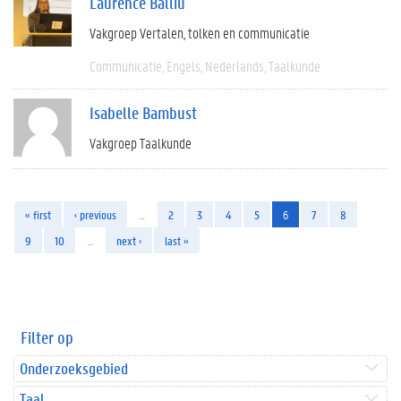
Laurence Balliu
Vakgroep Vertalen, tolken en communicatie
Communicatie
Engels
Nederlands
Taalkunde
Isabelle Bambust
Vakgroep Taalkunde
« first
‹ previous
…
2
3
4
5
6
7
8
9
10
…
next ›
last »
Filter op
Onderzoeksgebied
Taal