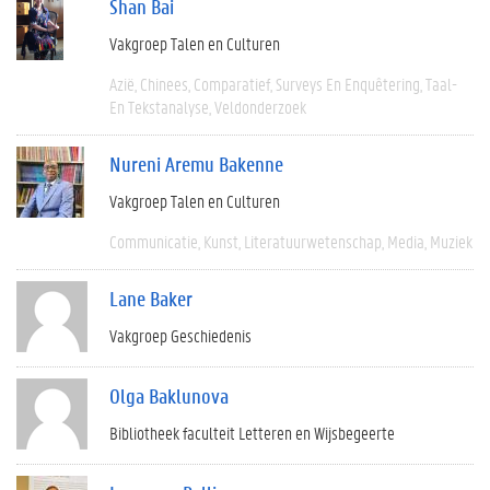
Shan Bai
Vakgroep Talen en Culturen
Azië
Chinees
Comparatief
Surveys En Enquêtering
Taal-
En Tekstanalyse
Veldonderzoek
Nureni Aremu Bakenne
Vakgroep Talen en Culturen
Communicatie
Kunst
Literatuurwetenschap
Media
Muziek
Lane Baker
Vakgroep Geschiedenis
Olga Baklunova
Bibliotheek faculteit Letteren en Wijsbegeerte