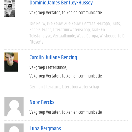
Dominic James Bentley-Hussey
Vakgroep Vertalen, tolken en communicatie
18e Eeuw
19e Eeuw
20e Eeuw
Centraal-Europa
Duits
Engels
Frans
Literatuurwetenschap
Taal- En
Tekstanalyse
Vertaalkunde
West-Europa
Wijsbegeerte En
Filosofie
Carolin Juliane Benzing
Vakgroep Letterkunde
Vakgroep Vertalen, tolken en communicatie
German Literature
Literatuurwetenschap
Noor Berckx
Vakgroep Vertalen, tolken en communicatie
Luna Bergmans