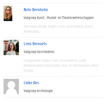
Nele Bernheim
Vakgroep Kunst-, Muziek- en Theaterwetenschappen
20e Eeuw
België
Engels
Frans
Geschiedenis
Kunst
Nederlands
Leen Bervoets
Vakgroep Geschiedenis
Comparatief
Engels
Frans
Geschiedenis
Latijn
Middeleeuwen
Nederlands
Taal- En Tekstanalyse
West-
Europa
Lieke Bes
Vakgroep Archeologie