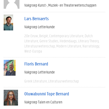
Vakgroep Kunst-, Muziek- en Theaterwetenschappen
Lars Bernaerts
Vakgroep Letterkunde
20e Eeuw
België
Contemporary Literature
Dutch
Literature
Genre Studies
Hedendaags
Literary Theory
Literatuurwetenschap
Modern Literature
Narratology
West-Europa
Floris Bernard
Vakgroep Letterkunde
Greek Literature
Literatuurwetenschap
Oluwabunmi Tope Bernard
Vakgroep Talen en Culturen