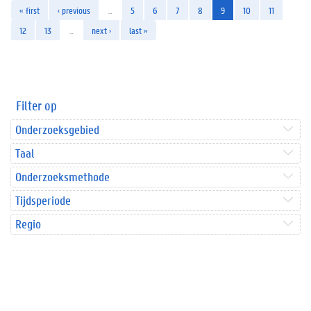
« first
‹ previous
…
5
6
7
8
9
10
11
12
13
…
next ›
last »
Filter op
Onderzoeksgebied
Taal
Onderzoeksmethode
Tijdsperiode
Regio