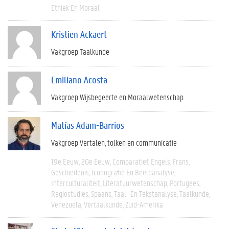
Ethiek En Moraal
Kristien Ackaert
Vakgroep Taalkunde
Emiliano Acosta
Vakgroep Wijsbegeerte en Moraalwetenschap
Matías Adam-Barrios
Vakgroep Vertalen, tolken en communicatie
19e Eeuw
20e Eeuw
Comparatief
Engels
Frans
Geschiedenis
Iconografie En Beeldanalyse
Interculturaliteit
Literatuurwetenschap
Portugees
Regiostudies
Spaans
Taal- En Tekstanalyse
Taalkunde
Venezuela
Vertaalkunde
Zuid-Amerika