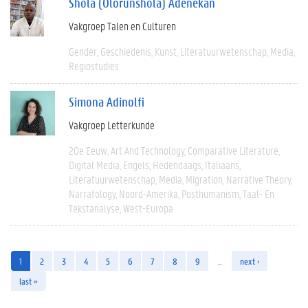
Shola (Olorunshola) Adenekan
Vakgroep Talen en Culturen
Gender
Geschiedenis
Kunst
Literatuurwetenschap
Media
Regiostudies
Simona Adinolfi
Vakgroep Letterkunde
20e Eeuw
Art And Technology
Comparative Literature
Digital Media
Engels
Hedendaags
Italiaans
Literatuurwetenschap
Media
Migration
Narrative Theory
Narratology
Noord-Amerika
Posthumanism
Taal- En
Tekstanalyse
West-Europa
1
2
3
4
5
6
7
8
9
…
next ›
last »