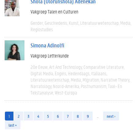
Shola (Olorunshola) Adenekan
Vakgroep Talen en Culturen
Gender
Geschiedenis
Kunst
Literatuurwetenschap
Media
Regiostudies
Simona Adinolfi
Vakgroep Letterkunde
20e Eeuw
Art And Technology
Comparative Literature
Digital Media
Engels
Hedendaags
Italiaans
Literatuurwetenschap
Media
Migration
Narrative Theory
Narratology
Noord-Amerika
Posthumanism
Taal- En
Tekstanalyse
West-Europa
1
2
3
4
5
6
7
8
9
…
next ›
last »