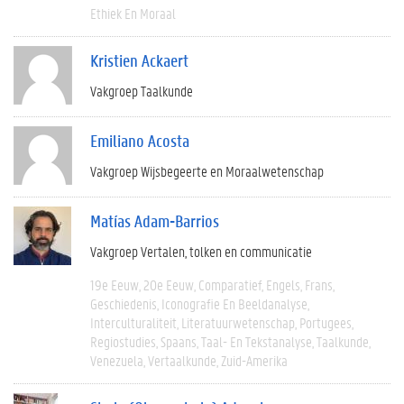
Ethiek En Moraal
Kristien Ackaert
Vakgroep Taalkunde
Emiliano Acosta
Vakgroep Wijsbegeerte en Moraalwetenschap
Matías Adam-Barrios
Vakgroep Vertalen, tolken en communicatie
19e Eeuw
20e Eeuw
Comparatief
Engels
Frans
Geschiedenis
Iconografie En Beeldanalyse
Interculturaliteit
Literatuurwetenschap
Portugees
Regiostudies
Spaans
Taal- En Tekstanalyse
Taalkunde
Venezuela
Vertaalkunde
Zuid-Amerika