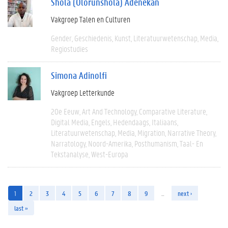
Shola (Olorunshola) Adenekan
Vakgroep Talen en Culturen
Gender
Geschiedenis
Kunst
Literatuurwetenschap
Media
Regiostudies
Simona Adinolfi
Vakgroep Letterkunde
20e Eeuw
Art And Technology
Comparative Literature
Digital Media
Engels
Hedendaags
Italiaans
Literatuurwetenschap
Media
Migration
Narrative Theory
Narratology
Noord-Amerika
Posthumanism
Taal- En
Tekstanalyse
West-Europa
1
2
3
4
5
6
7
8
9
…
next ›
last »