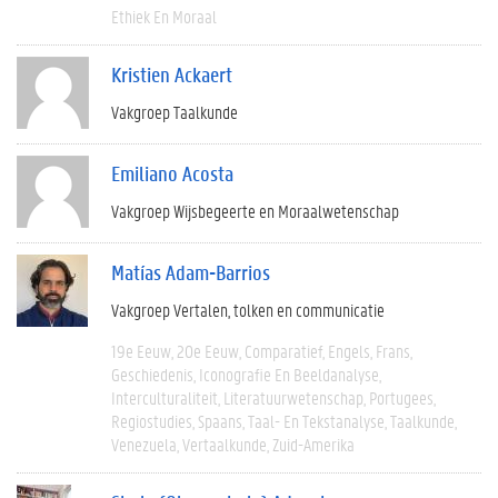
Ethiek En Moraal
Kristien Ackaert
Vakgroep Taalkunde
Emiliano Acosta
Vakgroep Wijsbegeerte en Moraalwetenschap
Matías Adam-Barrios
Vakgroep Vertalen, tolken en communicatie
19e Eeuw
20e Eeuw
Comparatief
Engels
Frans
Geschiedenis
Iconografie En Beeldanalyse
Interculturaliteit
Literatuurwetenschap
Portugees
Regiostudies
Spaans
Taal- En Tekstanalyse
Taalkunde
Venezuela
Vertaalkunde
Zuid-Amerika