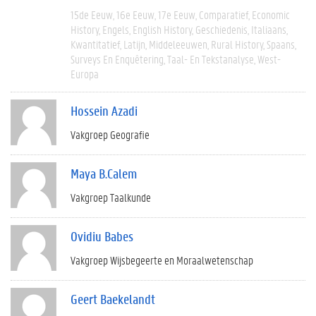
15de Eeuw
16e Eeuw
17e Eeuw
Comparatief
Economic
History
Engels
English History
Geschiedenis
Italiaans
Kwantitatief
Latijn
Middeleeuwen
Rural History
Spaans
Surveys En Enquêtering
Taal- En Tekstanalyse
West-
Europa
Hossein Azadi
Vakgroep Geografie
Maya B.Calem
Vakgroep Taalkunde
Ovidiu Babes
Vakgroep Wijsbegeerte en Moraalwetenschap
Geert Baekelandt