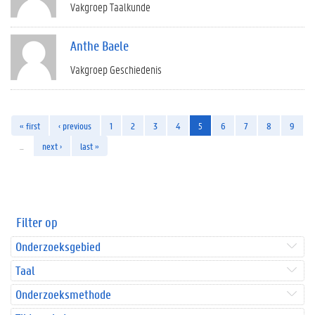
Vakgroep Taalkunde
Anthe Baele
Vakgroep Geschiedenis
« first
‹ previous
1
2
3
4
5
6
7
8
9
…
next ›
last »
Filter op
Onderzoeksgebied
Taal
Onderzoeksmethode