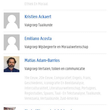
Ethiek En Moraal
Kristien Ackaert
Vakgroep Taalkunde
Emiliano Acosta
Vakgroep Wijsbegeerte en Moraalwetenschap
Matías Adam-Barrios
Vakgroep Vertalen, tolken en communicatie
19e Eeuw
20e Eeuw
Comparatief
Engels
Frans
Geschiedenis
Iconografie En Beeldanalyse
Interculturaliteit
Literatuurwetenschap
Portugees
Regiostudies
Spaans
Taal- En Tekstanalyse
Taalkunde
Venezuela
Vertaalkunde
Zuid-Amerika