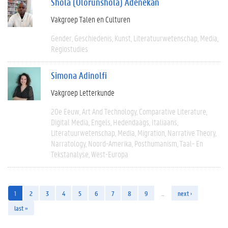
Shola (Olorunshola) Adenekan
Vakgroep Talen en Culturen
Gender
Geschiedenis
Kunst
Literatuurwetenschap
Media
Regiostudies
Simona Adinolfi
Vakgroep Letterkunde
20e Eeuw
Art And Technology
Comparative Literature
Digital Media
Engels
Hedendaags
Italiaans
Literatuurwetenschap
Media
Migration
Narrative Theory
Narratology
Noord-Amerika
Posthumanism
Taal- En
Tekstanalyse
West-Europa
1
2
3
4
5
6
7
8
9
…
next ›
last »