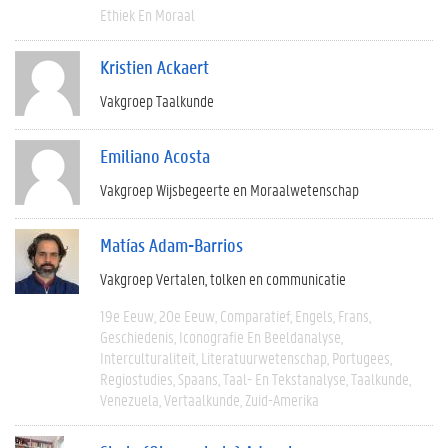
Ethiek En Moraal
Kristien Ackaert
Vakgroep Taalkunde
Emiliano Acosta
Vakgroep Wijsbegeerte en Moraalwetenschap
Matías Adam-Barrios
Vakgroep Vertalen, tolken en communicatie
19e Eeuw
20e Eeuw
Comparatief
Engels
Frans
Geschiedenis
Iconografie En Beeldanalyse
Interculturaliteit
Literatuurwetenschap
Portugees
Regiostudies
Spaans
Taal- En Tekstanalyse
Taalkunde
Venezuela
Vertaalkunde
Zuid-Amerika