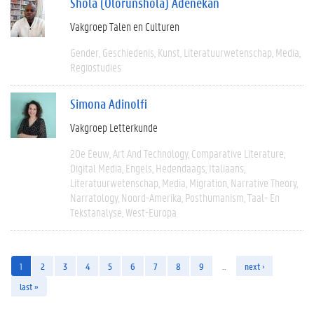
Shola (Olorunshola) Adenekan
Vakgroep Talen en Culturen
Gender
Geschiedenis
Kunst
Literatuurwetenschap
Media
Regiostudies
Simona Adinolfi
Vakgroep Letterkunde
20e Eeuw
Art And Technology
Comparative Literature
Digital Media
Engels
Hedendaags
Italiaans
Literatuurwetenschap
Media
Migration
Narrative Theory
Narratology
Noord-Amerika
Posthumanism
Taal- En
Tekstanalyse
West-Europa
1
2
3
4
5
6
7
8
9
…
next ›
last »