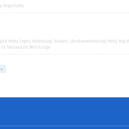
a
Regiostudies
igital Media
Engels
Hedendaags
Italiaans
Literatuurwetenschap
Media
Migrat
- En Tekstanalyse
West-Europa
 »