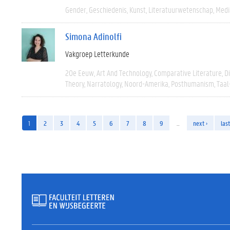
Gender
Geschiedenis
Kunst
Literatuurwetenschap
Medi
Simona Adinolfi
Vakgroep Letterkunde
20e Eeuw
Art And Technology
Comparative Literature
D
Theory
Narratology
Noord-Amerika
Posthumanism
Taal
1
2
3
4
5
6
7
8
9
…
next ›
last