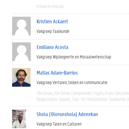
Ethiek En Moraal
Kristien Ackaert
Vakgroep Taalkunde
Emiliano Acosta
Vakgroep Wijsbegeerte en Moraalwetenschap
Matías Adam-Barrios
Vakgroep Vertalen, tolken en communicatie
19e Eeuw
20e Eeuw
Comparatief
Engels
Frans
Geschie
Regiostudies
Spaans
Taal- En Tekstanalyse
Taalkunde
V
Shola (Olorunshola) Adenekan
Vakgroep Talen en Culturen