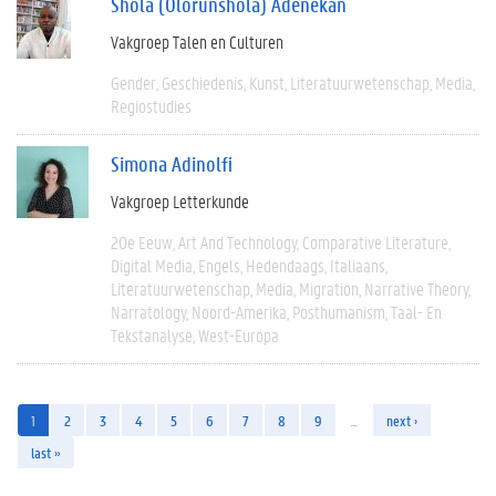
Shola (Olorunshola) Adenekan
Vakgroep Talen en Culturen
Gender
Geschiedenis
Kunst
Literatuurwetenschap
Media
Regiostudies
Simona Adinolfi
Vakgroep Letterkunde
20e Eeuw
Art And Technology
Comparative Literature
Digital Media
Engels
Hedendaags
Italiaans
Literatuurwetenschap
Media
Migration
Narrative Theory
Narratology
Noord-Amerika
Posthumanism
Taal- En
Tekstanalyse
West-Europa
1
2
3
4
5
6
7
8
9
…
next ›
last »