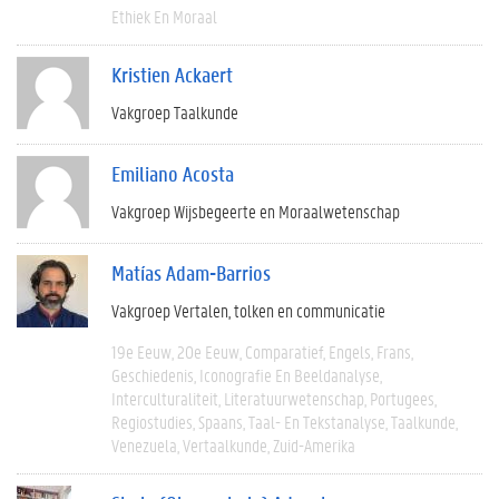
Ethiek En Moraal
Kristien Ackaert
Vakgroep Taalkunde
Emiliano Acosta
Vakgroep Wijsbegeerte en Moraalwetenschap
Matías Adam-Barrios
Vakgroep Vertalen, tolken en communicatie
19e Eeuw
20e Eeuw
Comparatief
Engels
Frans
Geschiedenis
Iconografie En Beeldanalyse
Interculturaliteit
Literatuurwetenschap
Portugees
Regiostudies
Spaans
Taal- En Tekstanalyse
Taalkunde
Venezuela
Vertaalkunde
Zuid-Amerika