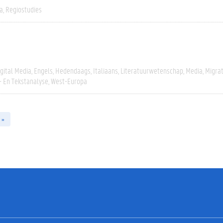
a
Regiostudies
igital Media
Engels
Hedendaags
Italiaans
Literatuurwetenschap
Media
Migrat
- En Tekstanalyse
West-Europa
 »