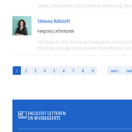
Gender
Geschiedenis
Kunst
Literatuurwetenschap
Medi
Simona Adinolfi
Vakgroep Letterkunde
20e Eeuw
Art And Technology
Comparative Literature
D
Theory
Narratology
Noord-Amerika
Posthumanism
Taal
1
2
3
4
5
6
7
8
9
…
next ›
last