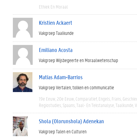
Ethiek En Moraal
Kristien Ackaert
Vakgroep Taalkunde
Emiliano Acosta
Vakgroep Wijsbegeerte en Moraalwetenschap
Matías Adam-Barrios
Vakgroep Vertalen, tolken en communicatie
19e Eeuw
20e Eeuw
Comparatief
Engels
Frans
Geschie
Regiostudies
Spaans
Taal- En Tekstanalyse
Taalkunde
V
Shola (Olorunshola) Adenekan
Vakgroep Talen en Culturen