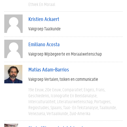
Ethiek En Moraal
Kristien Ackaert
Vakgroep Taalkunde
Emiliano Acosta
Vakgroep Wijsbegeerte en Moraalwetenschap
Matías Adam-Barrios
Vakgroep Vertalen, tolken en communicatie
19e Eeuw
20e Eeuw
Comparatief
Engels
Frans
Geschiedenis
Iconografie En Beeldanalyse
Interculturaliteit
Literatuurwetenschap
Portugees
Regiostudies
Spaans
Taal- En Tekstanalyse
Taalkunde
Venezuela
Vertaalkunde
Zuid-Amerika