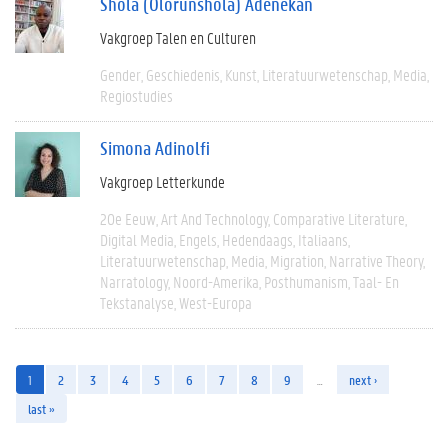
Shola (Olorunshola) Adenekan
Vakgroep Talen en Culturen
Gender
Geschiedenis
Kunst
Literatuurwetenschap
Media
Regiostudies
Simona Adinolfi
Vakgroep Letterkunde
20e Eeuw
Art And Technology
Comparative Literature
Digital Media
Engels
Hedendaags
Italiaans
Literatuurwetenschap
Media
Migration
Narrative Theory
Narratology
Noord-Amerika
Posthumanism
Taal- En
Tekstanalyse
West-Europa
1
2
3
4
5
6
7
8
9
…
next ›
last »