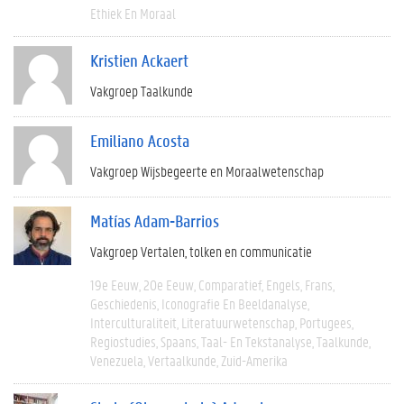
Ethiek En Moraal
Kristien Ackaert
Vakgroep Taalkunde
Emiliano Acosta
Vakgroep Wijsbegeerte en Moraalwetenschap
Matías Adam-Barrios
Vakgroep Vertalen, tolken en communicatie
19e Eeuw
20e Eeuw
Comparatief
Engels
Frans
Geschiedenis
Iconografie En Beeldanalyse
Interculturaliteit
Literatuurwetenschap
Portugees
Regiostudies
Spaans
Taal- En Tekstanalyse
Taalkunde
Venezuela
Vertaalkunde
Zuid-Amerika