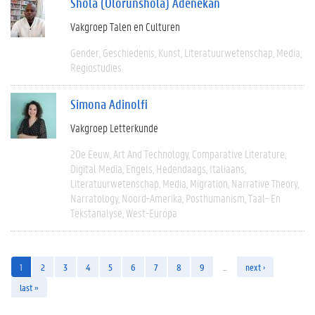
Shola (Olorunshola) Adenekan
Vakgroep Talen en Culturen
Gender
Geschiedenis
Kunst
Literatuurwetenschap
Media
Regiostudies
Simona Adinolfi
Vakgroep Letterkunde
20e Eeuw
Art And Technology
Comparative Literature
Digital Media
Engels
Hedendaags
Italiaans
Literatuurwetenschap
Media
Migration
Narrative Theory
Narratology
Noord-Amerika
Posthumanism
Taal- En
Tekstanalyse
West-Europa
1
2
3
4
5
6
7
8
9
…
next ›
last »