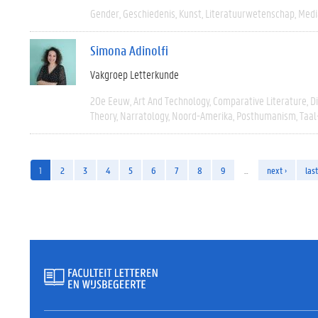
Gender
Geschiedenis
Kunst
Literatuurwetenschap
Medi
Simona Adinolfi
Vakgroep Letterkunde
20e Eeuw
Art And Technology
Comparative Literature
D
Theory
Narratology
Noord-Amerika
Posthumanism
Taal
1
2
3
4
5
6
7
8
9
…
next ›
last