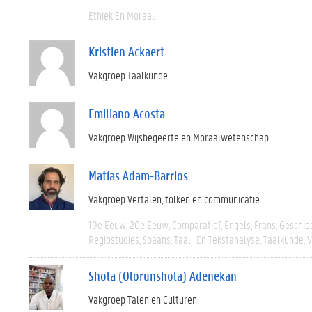
Ethiek En Moraal
Kristien Ackaert
Vakgroep Taalkunde
Emiliano Acosta
Vakgroep Wijsbegeerte en Moraalwetenschap
Matías Adam-Barrios
Vakgroep Vertalen, tolken en communicatie
19e Eeuw
20e Eeuw
Comparatief
Engels
Frans
Geschie
Regiostudies
Spaans
Taal- En Tekstanalyse
Taalkunde
V
Shola (Olorunshola) Adenekan
Vakgroep Talen en Culturen