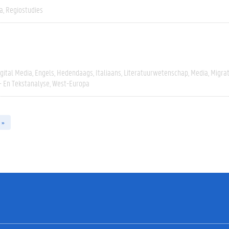
a
Regiostudies
igital Media
Engels
Hedendaags
Italiaans
Literatuurwetenschap
Media
Migrat
- En Tekstanalyse
West-Europa
 »