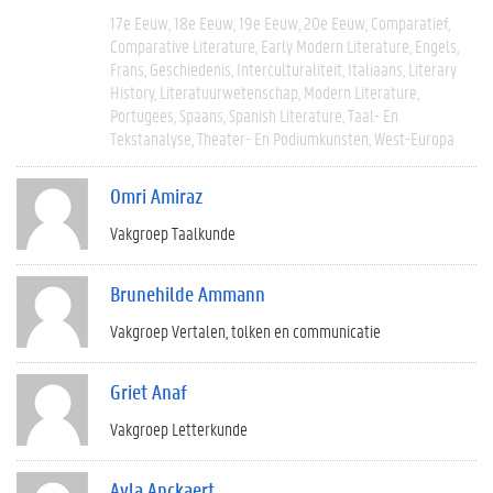
17e Eeuw
18e Eeuw
19e Eeuw
20e Eeuw
Comparatief
Comparative Literature
Early Modern Literature
Engels
Frans
Geschiedenis
Interculturaliteit
Italiaans
Literary
History
Literatuurwetenschap
Modern Literature
Portugees
Spaans
Spanish Literature
Taal- En
Tekstanalyse
Theater- En Podiumkunsten
West-Europa
Omri Amiraz
Vakgroep Taalkunde
Brunehilde Ammann
Vakgroep Vertalen, tolken en communicatie
Griet Anaf
Vakgroep Letterkunde
Ayla Anckaert