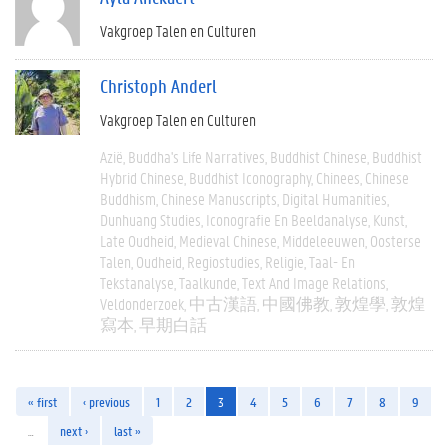
Vakgroep Talen en Culturen
Christoph Anderl
Vakgroep Talen en Culturen
Azië
Buddha's Life Narratives
Buddhist Chinese
Buddhist
Hybrid Chinese
Buddhist Iconography
Chinees
Chinese
Buddhism
Chinese Manuscripts
Digital Humanities
Dunhuang Studies
Iconografie En Beeldanalyse
Kunst
Late Oudheid
Medieval Chinese
Middeleeuwen
Oosterse
Talen
Oudheid
Regiostudies
Religie
Taal- En
Tekstanalyse
Taalkunde
Text And Image Relations
Veldonderzoek
中古漢語
中國佛教
敦煌學
敦煌
寫本
早期白話
« first
‹ previous
1
2
3
4
5
6
7
8
9
…
next ›
last »