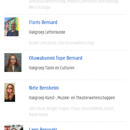
Literatuurwetenschap
Modern Literature
Narratology
West-Europa
Floris Bernard
Vakgroep Letterkunde
Greek Literature
Literatuurwetenschap
Oluwabunmi Tope Bernard
Vakgroep Talen en Culturen
Nele Bernheim
Vakgroep Kunst-, Muziek- en Theaterwetenschappen
20e Eeuw
België
Engels
Frans
Geschiedenis
Kunst
Nederlands
Leen Bervoets