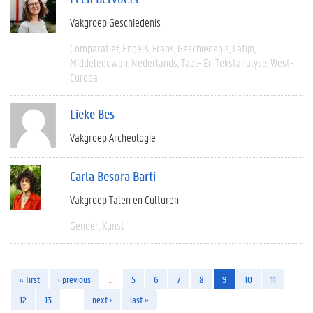
Vakgroep Geschiedenis
Comparatief
Engels
Frans
Geschiedenis
Latijn
Middeleeuwen
Nederlands
Taal- En Tekstanalyse
West-
Europa
Lieke Bes
Vakgroep Archeologie
Carla Besora Barti
Vakgroep Talen en Culturen
Gender
Kunst
« first
‹ previous
…
5
6
7
8
9
10
11
12
13
…
next ›
last »