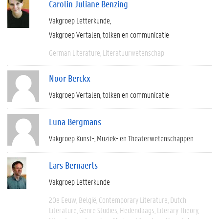
Carolin Juliane Benzing
Vakgroep Letterkunde
Vakgroep Vertalen, tolken en communicatie
German Literature
Literatuurwetenschap
Noor Berckx
Vakgroep Vertalen, tolken en communicatie
Luna Bergmans
Vakgroep Kunst-, Muziek- en Theaterwetenschappen
Lars Bernaerts
Vakgroep Letterkunde
20e Eeuw
België
Contemporary Literature
Dutch
Literature
Genre Studies
Hedendaags
Literary Theory