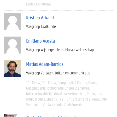
Ethiek En Moraal
Kristien Ackaert
Vakgroep Taalkunde
Emiliano Acosta
Vakgroep Wijsbegeerte en Moraalwetenschap
Matías Adam-Barrios
Vakgroep Vertalen, tolken en communicatie
19e Eeuw
20e Eeuw
Comparatief
Engels
Frans
Geschiedenis
Iconografie En Beeldanalyse
Interculturaliteit
Literatuurwetenschap
Portugees
Regiostudies
Spaans
Taal- En Tekstanalyse
Taalkunde
Venezuela
Vertaalkunde
Zuid-Amerika