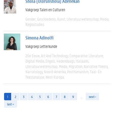
Shola (Olorunshola) Adenekan
Vakgroep Talen en Culturen
Gender
Geschiedenis
Kunst
Literatuurwetenschap
Media
Regiostudies
Simona Adinolfi
Vakgroep Letterkunde
20e Eeuw
Art And Technology
Comparative Literature
Digital Media
Engels
Hedendaags
Italiaans
Literatuurwetenschap
Media
Migration
Narrative Theory
Narratology
Noord-Amerika
Posthumanism
Taal- En
Tekstanalyse
West-Europa
1
2
3
4
5
6
7
8
9
…
next ›
last »